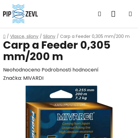
Přejít
na
Hledat
NÁKUP
obsah
KOŠÍK
Domů
/
Vlasce, silony
/
Silony
/
Carp a Feeder 0,305 mm/200 m
Carp a Feeder 0,305
mm/200 m
Průměrné
Neohodnoceno
Podrobnosti hodnocení
hodnocení
Značka:
MIVARDI
produktu
je
0,0
z
5
hvězdiček.