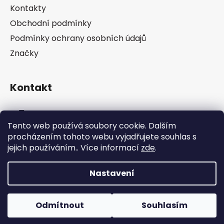
a
Kontakty
t
Obchodní podmínky
í
Podmínky ochrany osobních údajů
Značky
Kontakt
info
@
pip-zevl.cz
Tento web používá soubory cookie. Dalším
procházením tohoto webu vyjadřujete souhlas s
605 871 228
jejich používáním.. Více informací
zde
.
Nastavení
Vytvořil Shoptet
Odmítnout
Souhlasím
Copyright 2026
PIP-ZEVL
. Všechna práva
vyhrazena.
Upravit nastavení cookies