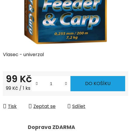
Vlasec - univerzal
99 Kč
DO KOŠÍKU
Měrná cena:
99 Kč / 1 ks
Tisk
Zeptat se
Sdílet
Doprava ZDARMA