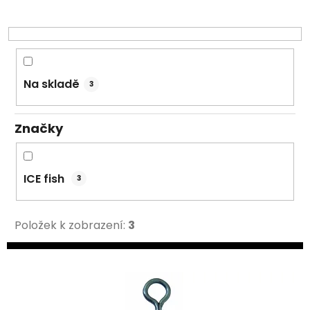
r
o
d
u
k
Na skladě
3
t
ů
Značky
ICE fish
3
Položek k zobrazení:
3
V
ý
p