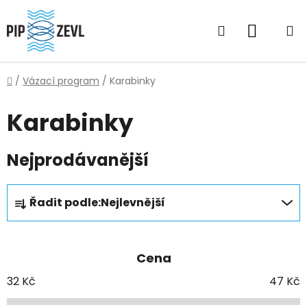
Přejít
na
Hledat
NÁKUP
obsah
KOŠÍK
Domů
/
Vázací program
/
Karabinky
Karabinky
Nejprodávanější
Ř
Řadit podle:
Nejlevnější
a
z
e
Cena
n
í
32
Kč
47
Kč
p