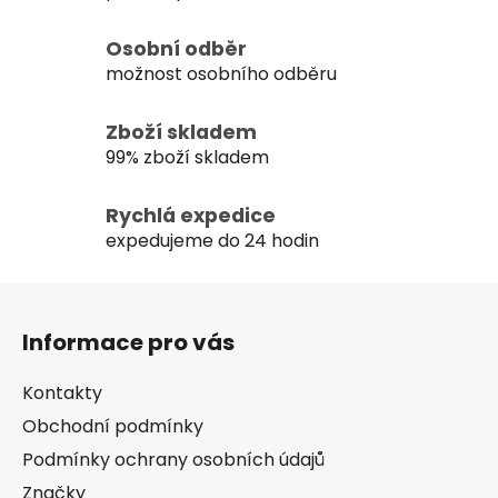
d
a
c
Osobní odběr
í
možnost osobního odběru
p
r
Zboží skladem
v
99% zboží skladem
k
y
Rychlá expedice
v
expedujeme do 24 hodin
ý
p
Z
i
s
á
Informace pro vás
u
p
a
Kontakty
t
Obchodní podmínky
í
Podmínky ochrany osobních údajů
Značky