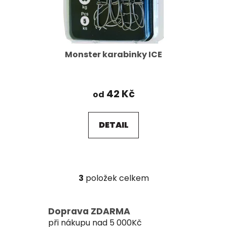
Monster karabinky ICE
42 Kč
od
DETAIL
3
položek celkem
O
v
l
Doprava ZDARMA
á
při nákupu nad 5 000Kč