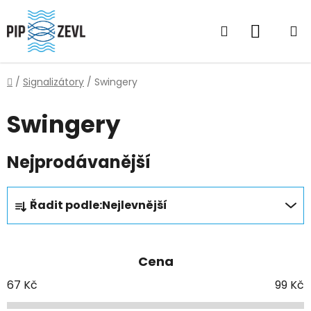
Přejít
na
Hledat
NÁKUP
obsah
KOŠÍK
Domů
/
Signalizátory
/
Swingery
Swingery
Nejprodávanější
Ř
Řadit podle:
Nejlevnější
a
z
e
Cena
n
í
67
Kč
99
Kč
p