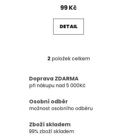
99 Kč
DETAIL
2
položek celkem
O
v
l
Doprava ZDARMA
á
při nákupu nad 5 000Kč
d
a
c
Osobní odběr
í
možnost osobního odběru
p
r
Zboží skladem
v
99% zboží skladem
k