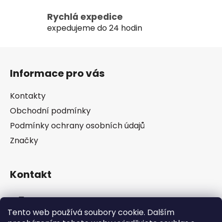
y
Rychlá expedice
v
expedujeme do 24 hodin
ý
p
Z
i
s
á
Informace pro vás
u
p
a
Kontakty
t
Obchodní podmínky
í
Podmínky ochrany osobních údajů
Značky
Kontakt
info
@
pip-zevl.cz
Tento web používá soubory cookie. Dalším