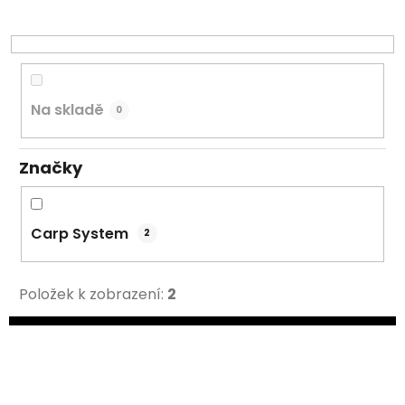
r
o
d
u
k
Na skladě
0
t
ů
Značky
Carp System
2
Položek k zobrazení:
2
V
ý
p