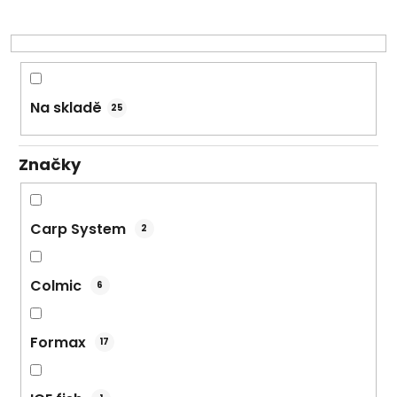
r
o
d
u
k
Na skladě
25
t
ů
Značky
Carp System
2
Colmic
6
Formax
17