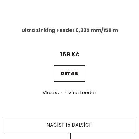
Ultra sinking Feeder 0,225 mm/150 m
169 Kč
DETAIL
Vlasec - lov na feeder
NAČÍST 15 DALŠÍCH
S