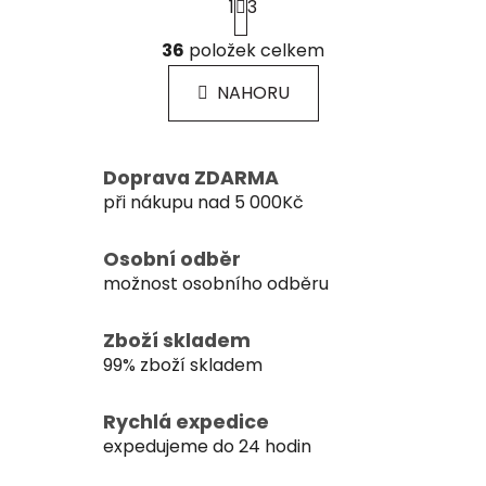
1
3
t
r
O
á
36
položek celkem
v
n
l
k
NAHORU
á
o
d
v
a
á
c
n
Doprava ZDARMA
í
í
při nákupu nad 5 000Kč
p
r
Osobní odběr
v
možnost osobního odběru
k
y
Zboží skladem
v
ý
99% zboží skladem
p
i
Rychlá expedice
s
expedujeme do 24 hodin
u