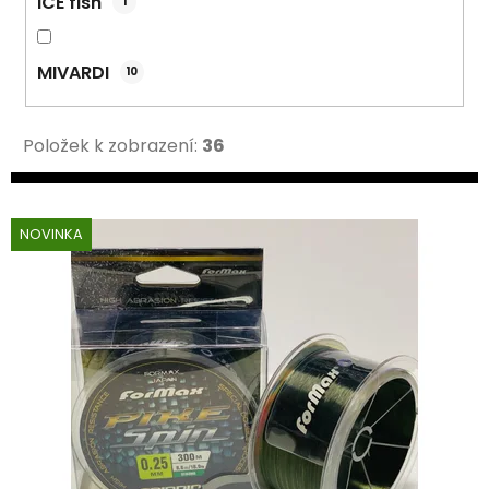
ICE fish
1
MIVARDI
10
Položek k zobrazení:
36
V
NOVINKA
ý
p
i
s
p
r
o
d
u