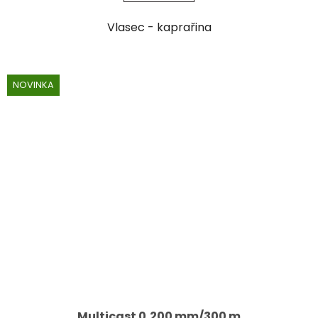
Vlasec - kaprařina
NOVINKA
Multicast 0,200 mm/300 m