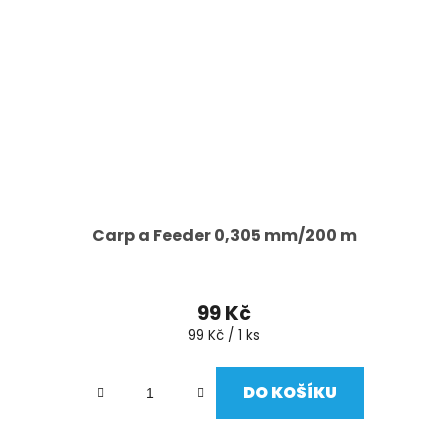
Carp a Feeder 0,305 mm/200 m
99 Kč
Měrná
99 Kč / 1 ks
cena:
DO KOŠÍKU