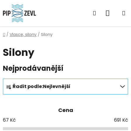
Přejít
na
Hledat
NÁKUP
obsah
KOŠÍK
Domů
/
Vlasce, silony
/
Silony
Silony
Nejprodávanější
Ř
Řadit podle:
Nejlevnější
a
z
e
Cena
n
í
67
Kč
691
Kč
p