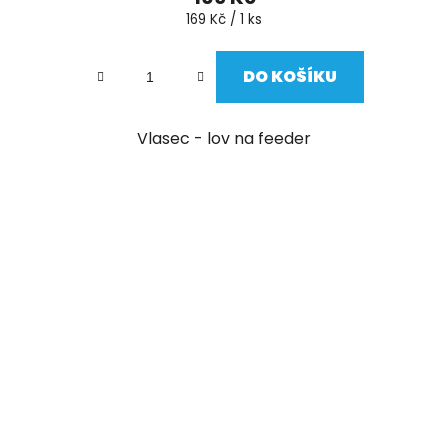
Měrná
169 Kč / 1 ks
cena:
DO KOŠÍKU
Vlasec - lov na feeder