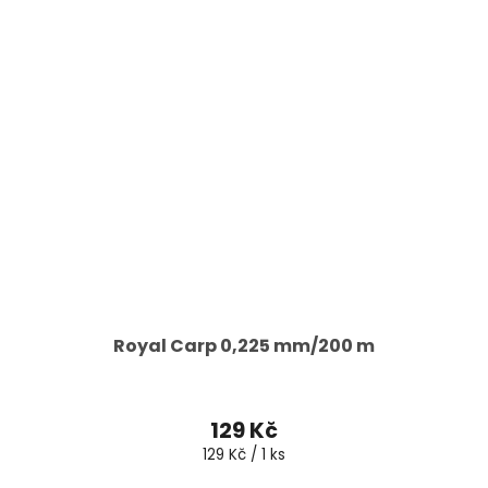
Royal Carp 0,225 mm/200 m
129 Kč
Měrná
129 Kč / 1 ks
cena: