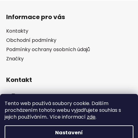
Z
á
Informace pro vás
p
a
Kontakty
t
Obchodní podmínky
í
Podmínky ochrany osobních údajů
Značky
Kontakt
info
@
pip-zevl.cz
Tento web používá soubory cookie. Dalším
procházením tohoto webu vyjadřujete souhlas s
605 871 228
jejich používáním.. Více informací
zde
.
Nastavení