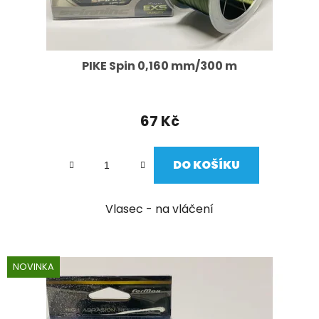
k
t
ů
PIKE Spin 0,160 mm/300 m
67 Kč
DO KOŠÍKU
Vlasec - na vláčení
NOVINKA