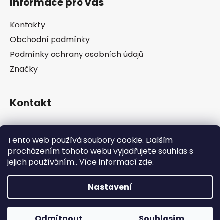
Informace pro vás
p
a
Kontakty
t
Obchodní podmínky
í
Podmínky ochrany osobních údajů
Značky
Kontakt
info
@
pip-zevl.cz
Tento web používá soubory cookie. Dalším
procházením tohoto webu vyjadřujete souhlas s
605 871 228
jejich používáním.. Více informací
zde
.
Nastavení
Vytvořil Shoptet
Odmítnout
Souhlasím