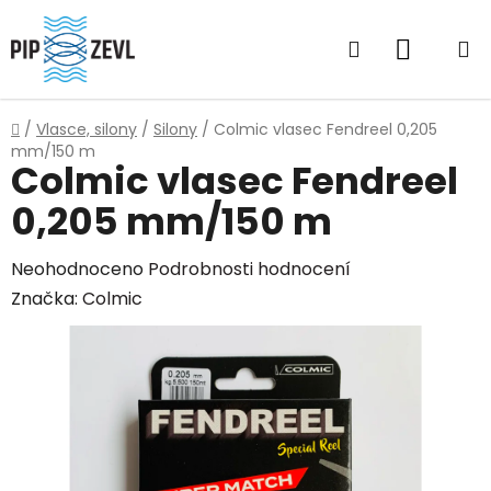
Přejít
na
Hledat
NÁKUP
obsah
KOŠÍK
Domů
/
Vlasce, silony
/
Silony
/
Colmic vlasec Fendreel 0,205
mm/150 m
Colmic vlasec Fendreel
0,205 mm/150 m
Průměrné
Neohodnoceno
Podrobnosti hodnocení
hodnocení
Značka:
Colmic
produktu
je
0,0
z
5
hvězdiček.