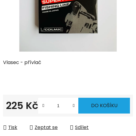
Vlasec - přívlač
225 Kč
DO KOŠÍKU
Měrná cena:
Tisk
Zeptat se
Sdílet