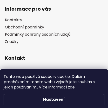
s
á
Informace pro vás
u
p
a
Kontakty
t
Obchodní podmínky
í
Podmínky ochrany osobních údajů
Značky
Kontakt
info
@
pip-zevl.cz
Tento web používá soubory cookie. Dalším
procházením tohoto webu vyjadřujete souhlas s
605 871 228
jejich používáním.. Více informací
zde
.
Nastavení