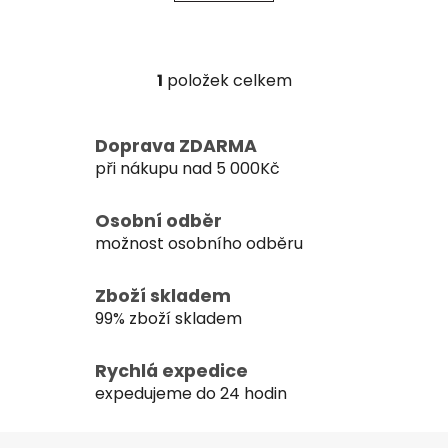
1
položek celkem
O
v
l
Doprava ZDARMA
á
při nákupu nad 5 000Kč
d
a
c
Osobní odběr
í
možnost osobního odběru
p
r
Zboží skladem
v
99% zboží skladem
k
y
Rychlá expedice
v
expedujeme do 24 hodin
ý
p
Z
i