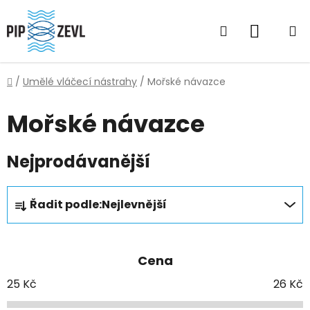
Přejít
na
Hledat
NÁKUP
obsah
KOŠÍK
Domů
/
Umělé vláčecí nástrahy
/
Mořské návazce
Mořské návazce
Nejprodávanější
Ř
Řadit podle:
Nejlevnější
a
z
e
Cena
n
í
25
Kč
26
Kč
p