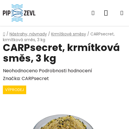
Přejít
na
Hledat
NÁKUP
obsah
KOŠÍK
Domů
/
Nástrahy, návnady
/
Krmítkové směsy
/
CARPsecret,
krmítková směs, 3 kg
CARPsecret, krmítková
směs, 3 kg
Průměrné
Neohodnoceno
Podrobnosti hodnocení
hodnocení
Značka:
CARPsecret
produktu
VÝPRODEJ
je
0,0
z
5
hvězdiček.