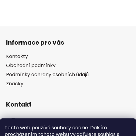
Z
á
Informace pro vás
p
a
Kontakty
t
Obchodní podmínky
í
Podmínky ochrany osobních údajů
Značky
Kontakt
info
@
pip-zevl.cz
Tento web používá soubory cookie. Dalším
procházením tohoto webu vyjadřujete souhlas s
605 871 228