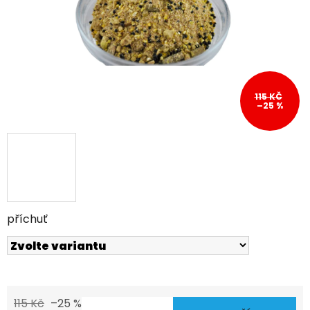
115 KČ
–25 %
příchuť
115 Kč
–25 %