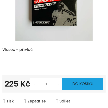
Vlasec - přívlač
225 Kč
DO KOŠÍKU
Měrná cena:
Tisk
Zeptat se
Sdílet