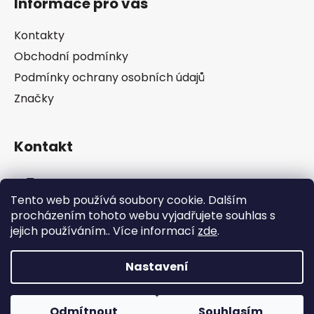
Informace pro vás
p
a
Kontakty
t
Obchodní podmínky
í
Podmínky ochrany osobních údajů
Značky
Kontakt
info
@
pip-zevl.cz
Tento web používá soubory cookie. Dalším
procházením tohoto webu vyjadřujete souhlas s
605 871 228
jejich používáním.. Více informací
zde
.
Nastavení
Vytvořil Shoptet
Odmítnout
Souhlasím