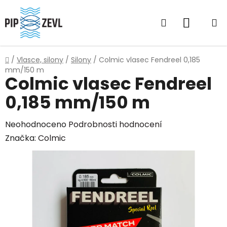
Přejít
na
Hledat
NÁKUP
obsah
KOŠÍK
Domů
/
Vlasce, silony
/
Silony
/
Colmic vlasec Fendreel 0,185
mm/150 m
Colmic vlasec Fendreel
0,185 mm/150 m
Průměrné
Neohodnoceno
Podrobnosti hodnocení
hodnocení
Značka:
Colmic
produktu
je
0,0
z
5
hvězdiček.