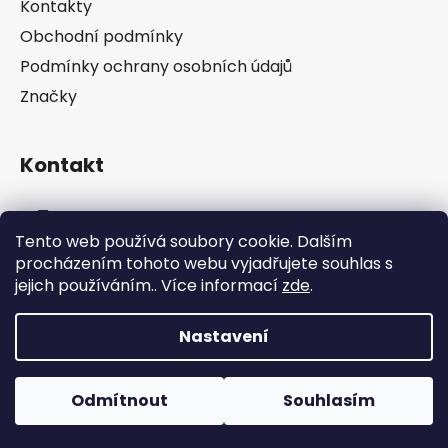
Kontakty
t
Obchodní podmínky
í
Podmínky ochrany osobních údajů
Značky
Kontakt
info
@
pip-zevl.cz
Tento web používá soubory cookie. Dalším
procházením tohoto webu vyjadřujete souhlas s
605 871 228
jejich používáním.. Více informací
zde
.
Nastavení
Vytvořil Shoptet
Odmítnout
Souhlasím
Copyright 2026
PIP-ZEVL
. Všechna práva
vyhrazena.
Upravit nastavení cookies