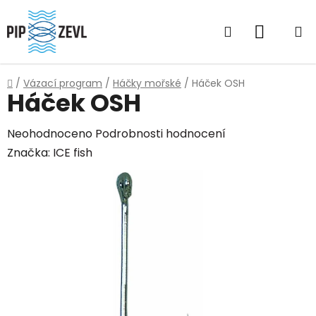
Přejít
na
Hledat
NÁKUP
obsah
KOŠÍK
Domů
/
Vázací program
/
Háčky mořské
/
Háček OSH
Háček OSH
Průměrné
Neohodnoceno
Podrobnosti hodnocení
hodnocení
Značka:
ICE fish
produktu
je
0,0
z
5
hvězdiček.