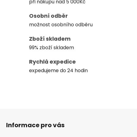
při nákupu nad 5 000Kč
Osobní odběr
možnost osobního odběru
Zboží skladem
99% zboží skladem
Rychlá expedice
expedujeme do 24 hodin
Z
á
Informace pro vás
p
a