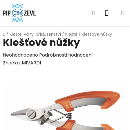
Přejít
na
Hledat
NÁKUP
obsah
KOŠÍK
Domů
/
Kleště, váhy, příslušenství
/
Kleště
/
Klešťové nůžky
Klešťové nůžky
Průměrné
Neohodnoceno
Podrobnosti hodnocení
hodnocení
Značka:
MIVARDI
produktu
je
0,0
z
5
hvězdiček.