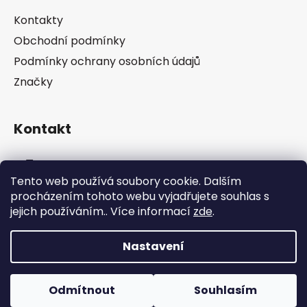
a
Kontakty
t
Obchodní podmínky
í
Podmínky ochrany osobních údajů
Značky
Kontakt
info
@
pip-zevl.cz
Tento web používá soubory cookie. Dalším
procházením tohoto webu vyjadřujete souhlas s
605 871 228
jejich používáním.. Více informací
zde
.
Nastavení
Vytvořil Shoptet
Odmítnout
Souhlasím
Copyright 2026
PIP-ZEVL
. Všechna práva