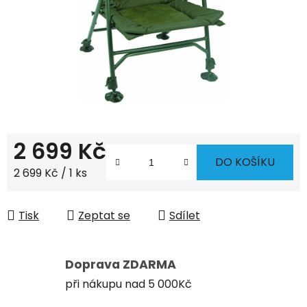
2 699 Kč
DO KOŠÍKU
Měrná cena:
2 699 Kč / 1 ks
Tisk
Zeptat se
Sdílet
Doprava ZDARMA
při nákupu nad 5 000Kč