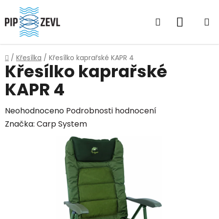
Přejít
na
Hledat
NÁKUP
obsah
KOŠÍK
Domů
/
Křesílka
/
Křesílko kaprařské KAPR 4
Křesílko kaprařské
KAPR 4
Průměrné
Neohodnoceno
Podrobnosti hodnocení
hodnocení
Značka:
Carp System
produktu
je
0,0
z
5
hvězdiček.