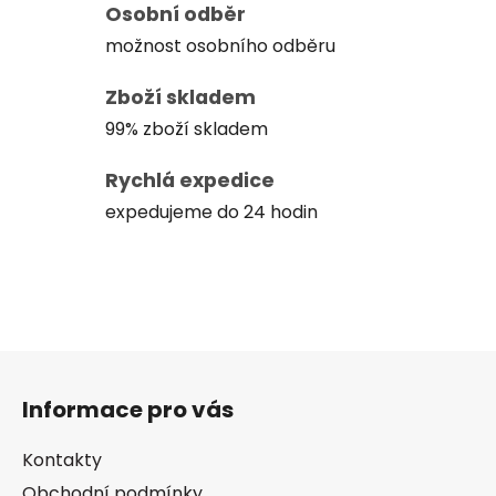
Osobní odběr
možnost osobního odběru
Zboží skladem
99% zboží skladem
Rychlá expedice
expedujeme do 24 hodin
Z
á
Informace pro vás
p
a
Kontakty
t
Obchodní podmínky