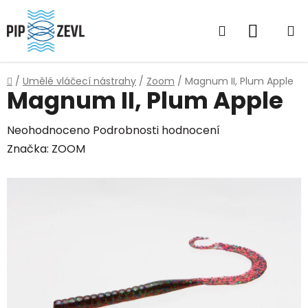
Přejít
na
Hledat
NÁKUP
obsah
KOŠÍK
Domů
/
Umělé vláčecí nástrahy
/
Zoom
/
Magnum II, Plum Apple
Magnum II, Plum Apple
Průměrné
Neohodnoceno
Podrobnosti hodnocení
hodnocení
Značka:
ZOOM
produktu
je
0,0
z
5
hvězdiček.