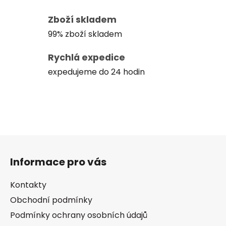
Zboží skladem
99% zboží skladem
Rychlá expedice
expedujeme do 24 hodin
Z
á
Informace pro vás
p
a
Kontakty
t
Obchodní podmínky
í
Podmínky ochrany osobních údajů