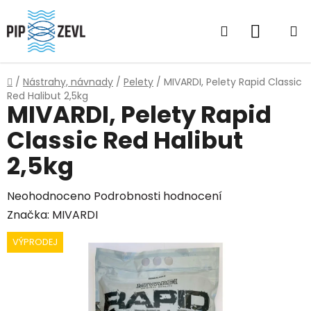
Přejít
na
Hledat
NÁKUP
obsah
KOŠÍK
Domů
/
Nástrahy, návnady
/
Pelety
/
MIVARDI, Pelety Rapid Classic
Red Halibut 2,5kg
MIVARDI, Pelety Rapid
Classic Red Halibut
2,5kg
Průměrné
Neohodnoceno
Podrobnosti hodnocení
hodnocení
Značka:
MIVARDI
produktu
VÝPRODEJ
je
0,0
z
5