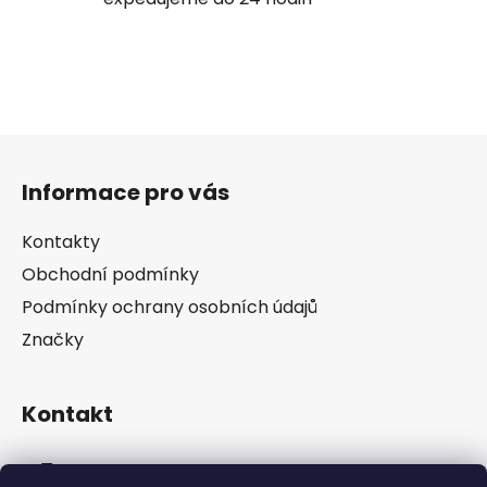
Z
á
Informace pro vás
p
a
Kontakty
t
Obchodní podmínky
í
Podmínky ochrany osobních údajů
Značky
Kontakt
info
@
pip-zevl.cz