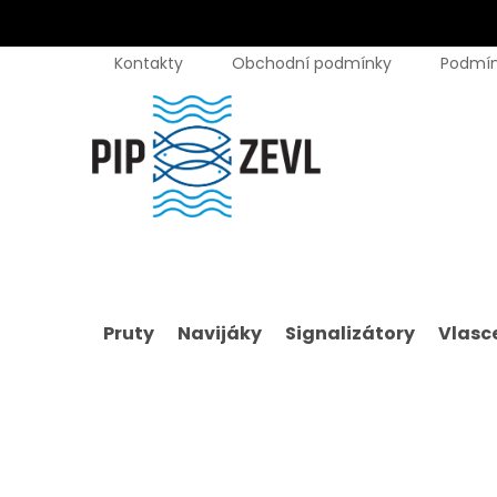
Přejít
Kontakty
Obchodní podmínky
Podmín
na
obsah
Pruty
Navijáky
Signalizátory
Vlasce