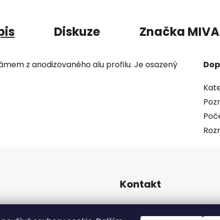
pis
Diskuze
Značka
MIVA
rámem z anodizovaného alu profilu. Je osazený
Dop
Kate
Poz
Poče
Roz
Kontakt
info
@
pip-zevl.cz