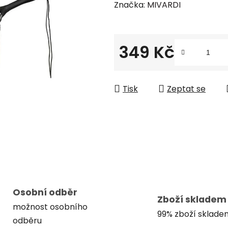
hodnocení
Značka:
MIVARDI
produktu
je
0,0
349 Kč
z
Měrná cena:
5
hvězdiček.
Tisk
Zeptat se
Osobní odběr
Zboží skladem
možnost osobního
99% zboží sklade
odběru