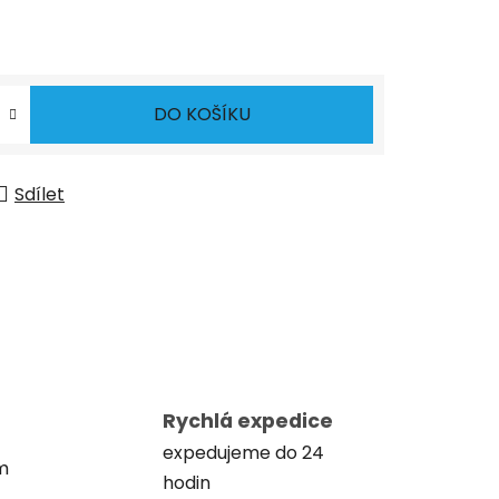
DO KOŠÍKU
Sdílet
Rychlá expedice
expedujeme do 24
m
hodin