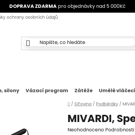
DOPRAVA ZDARMA
pro objednávky nad 5 000Kč
ky ochrany osobních údajů
Značky
, silony
Vázací program
Zátěže
Umělé vláčec
Domů
/
Síťovina
/
Podběráky
/
MIVAR
MIVARDI, Sp
Průměrné
Neohodnoceno
Podrobnosti