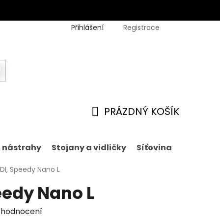
Přihlášení
Registrace
PRÁZDNÝ KOŠÍK
NÁKUPNÍ
KOŠÍK
í nástrahy
Stojany a vidličky
Síťovina
Nástrah
DI, Speedy Nano L
eedy Nano L
 hodnocení