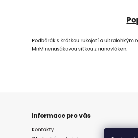
Po
Podběrák s krátkou rukojetí a ultralehkým 
MnM nenasákavou síťkou z nanovláken.
Z
á
Informace pro vás
p
a
Kontakty
t