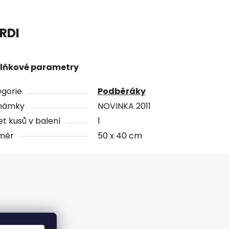
RDI
lňkové parametry
gorie
Podběráky
námky
NOVINKA 2011
t kusů v balení
1
měr
50 x 40 cm