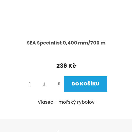
SEA Specialist 0,400 mm/700 m
236 Kč
DO KOŠÍKU
Vlasec - mořský rybolov
Z
á