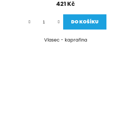
421 Kč
DO KOŠÍKU
Vlasec - kaprařina