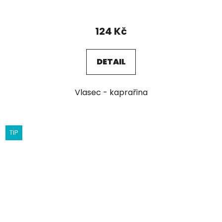
124 Kč
DETAIL
Vlasec - kaprařina
TIP