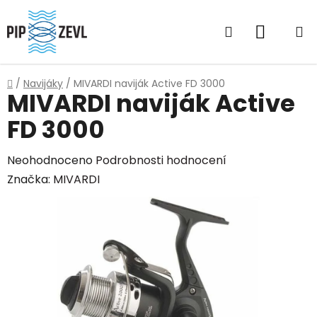
Přejít
na
Hledat
NÁKUP
obsah
KOŠÍK
Domů
/
Navijáky
/
MIVARDI naviják Active FD 3000
MIVARDI naviják Active
FD 3000
Průměrné
Neohodnoceno
Podrobnosti hodnocení
hodnocení
Značka:
MIVARDI
produktu
je
0,0
z
5
hvězdiček.