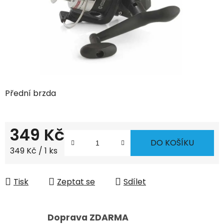
Přední brzda
349 Kč
DO KOŠÍKU
Měrná cena:
349 Kč / 1 ks
Tisk
Zeptat se
Sdílet
Doprava ZDARMA