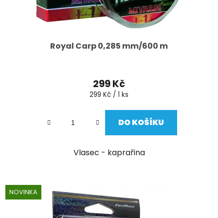
Royal Carp 0,285 mm/600 m
299 Kč
Měrná
299 Kč / 1 ks
cena:
DO KOŠÍKU
Vlasec - kaprařina
NOVINKA