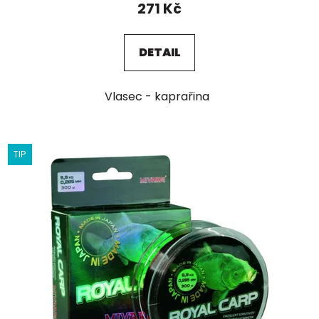
271 Kč
DETAIL
Vlasec - kaprařina
TIP