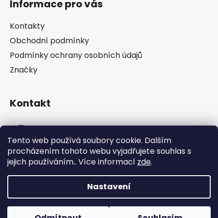
Informace pro vás
p
a
Kontakty
t
Obchodní podmínky
í
Podmínky ochrany osobních údajů
Značky
Kontakt
info
@
pip-zevl.cz
Tento web používá soubory cookie. Dalším
procházením tohoto webu vyjadřujete souhlas s
605 871 228
jejich používáním.. Více informací
zde
.
Nastavení
Vytvořil Shoptet
Odmítnout
Souhlasím