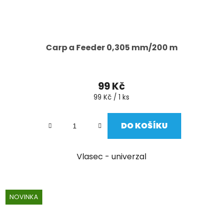
Carp a Feeder 0,305 mm/200 m
99 Kč
Měrná
99 Kč / 1 ks
cena:
DO KOŠÍKU
Vlasec - univerzal
NOVINKA