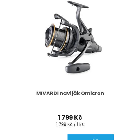
MIVARDI naviják Omicron
1 799 Kč
Měrná
1 799 Kč / 1 ks
cena: