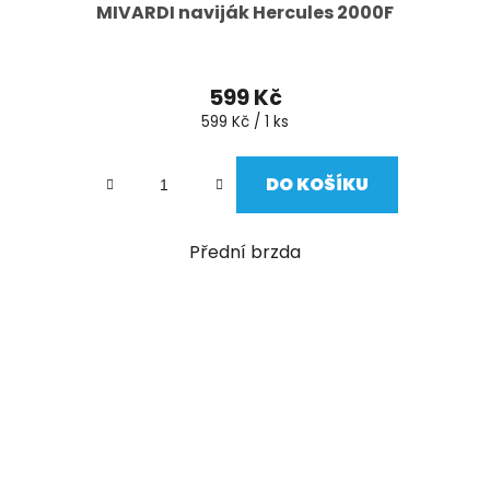
MIVARDI naviják Hercules 2000F
599 Kč
Měrná
599 Kč / 1 ks
cena:
DO KOŠÍKU
Přední brzda