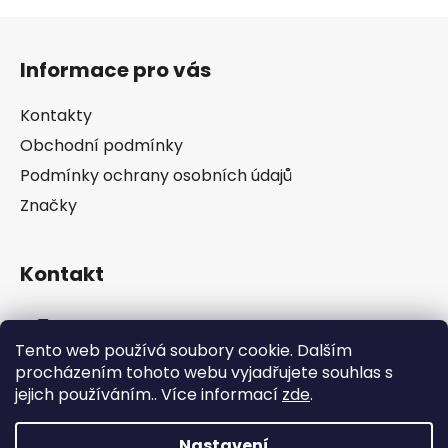
Z
á
Informace pro vás
p
a
Kontakty
t
Obchodní podmínky
í
Podmínky ochrany osobních údajů
Značky
Kontakt
info
@
pip-zevl.cz
Tento web používá soubory cookie. Dalším
procházením tohoto webu vyjadřujete souhlas s
605 871 228
jejich používáním.. Více informací
zde
.
Nastavení