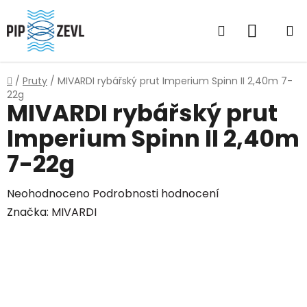
Přejít
na
Hledat
NÁKUP
obsah
KOŠÍK
Domů
/
Pruty
/
MIVARDI rybářský prut Imperium Spinn II 2,40m 7-
22g
MIVARDI rybářský prut
Imperium Spinn II 2,40m
7-22g
Průměrné
Neohodnoceno
Podrobnosti hodnocení
hodnocení
Značka:
MIVARDI
produktu
je
0,0
z
5