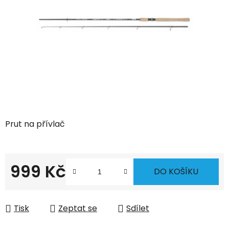
hvězdiček.
Prut na přívlač
999 Kč
DO KOŠÍKU
Měrná cena:
Tisk
Zeptat se
Sdílet