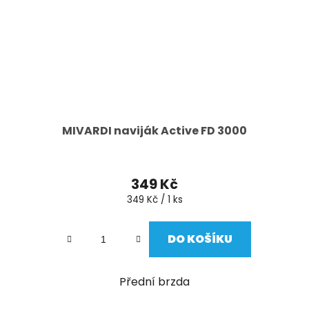
MIVARDI naviják Active FD 3000
349 Kč
Měrná
349 Kč / 1 ks
cena:
DO KOŠÍKU
Přední brzda