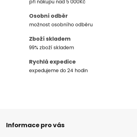
při nákupu nad 5 000Kč
Osobní odběr
možnost osobního odběru
Zboží skladem
99% zboží skladem
Rychlá expedice
expedujeme do 24 hodin
Z
á
Informace pro vás
p
a