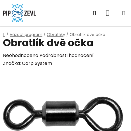
Přejít
na
Hledat
NÁKUP
obsah
KOŠÍK
Domů
/
Vázací program
/
Obratlíky
/
Obratlík dvě očka
Obratlík dvě očka
Průměrné
Neohodnoceno
Podrobnosti hodnocení
hodnocení
Značka:
Carp System
produktu
je
0,0
z
5
hvězdiček.