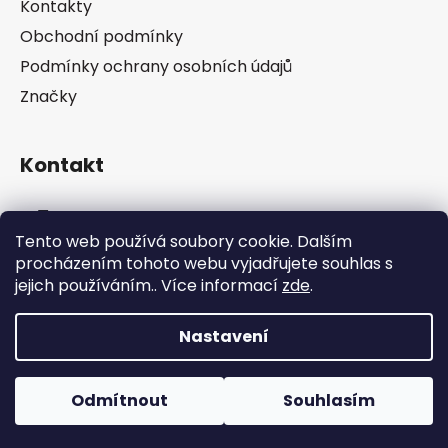
Kontakty
t
Obchodní podmínky
í
Podmínky ochrany osobních údajů
Značky
Kontakt
info
@
pip-zevl.cz
Tento web používá soubory cookie. Dalším
procházením tohoto webu vyjadřujete souhlas s
605 871 228
jejich používáním.. Více informací
zde
.
Nastavení
Vytvořil Shoptet
Odmítnout
Souhlasím
Copyright 2026
PIP-ZEVL
. Všechna práva
vyhrazena.
Upravit nastavení cookies