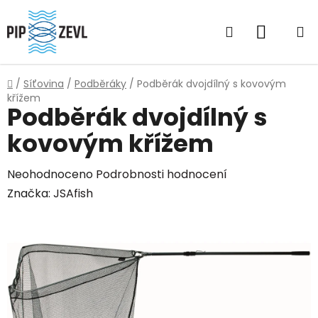
Přejít
na
Hledat
NÁKUP
obsah
KOŠÍK
Domů
/
Síťovina
/
Podběráky
/
Podběrák dvojdílný s kovovým
křížem
Podběrák dvojdílný s
kovovým křížem
Průměrné
Neohodnoceno
Podrobnosti hodnocení
hodnocení
Značka:
JSAfish
produktu
je
0,0
z
5
hvězdiček.