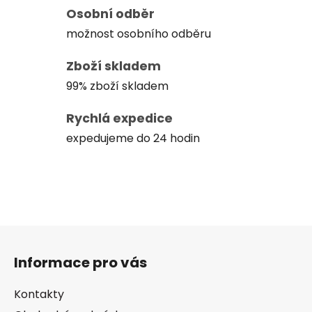
Osobní odběr
možnost osobního odběru
Zboží skladem
99% zboží skladem
Rychlá expedice
expedujeme do 24 hodin
Z
á
Informace pro vás
p
a
Kontakty
t