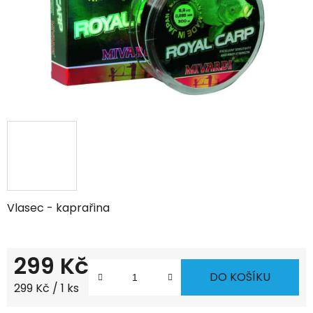
Vlasec - kaprařina
299 Kč
DO KOŠÍKU
Měrná cena:
299 Kč / 1 ks