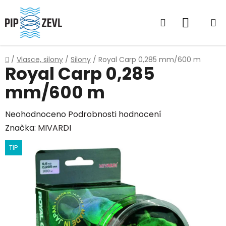
Přejít
na
Hledat
NÁKUP
obsah
KOŠÍK
Domů
/
Vlasce, silony
/
Silony
/
Royal Carp 0,285 mm/600 m
Royal Carp 0,285
mm/600 m
Průměrné
Neohodnoceno
Podrobnosti hodnocení
hodnocení
Značka:
MIVARDI
produktu
TIP
je
0,0
z
5
hvězdiček.