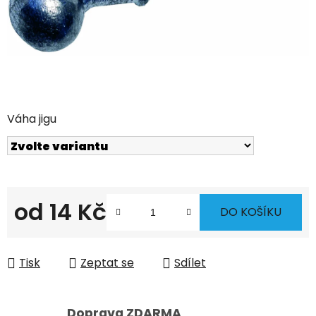
Váha jigu
od
14 Kč
DO KOŠÍKU
Měrná cena:
Tisk
Zeptat se
Sdílet
Doprava ZDARMA