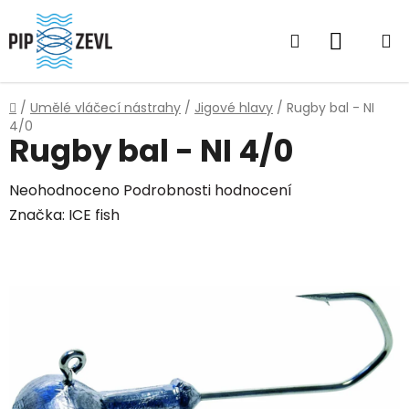
Přejít
na
Hledat
NÁKUP
obsah
KOŠÍK
Domů
/
Umělé vláčecí nástrahy
/
Jigové hlavy
/
Rugby bal - NI
4/0
Rugby bal - NI 4/0
Průměrné
Neohodnoceno
Podrobnosti hodnocení
hodnocení
Značka:
ICE fish
produktu
je
0,0
z
5
hvězdiček.