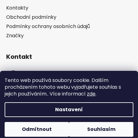
a
Kontakty
t
Obchodní podmínky
í
Podmínky ochrany osobních údajů
Značky
Kontakt
info
@
pip-zevl.cz
Tento web používá soubory cookie. Dalším
procházením tohoto webu vyjadřujete souhlas s
605 871 228
jejich používáním.. Více informací
zde
.
Nastavení
Vytvořil Shoptet
Odmítnout
Souhlasím
Copyright 2026
PIP-ZEVL
. Všechna práva
vyhrazena.
Upravit nastavení cookies