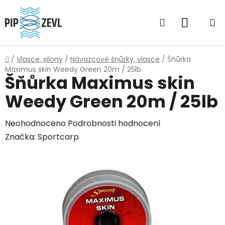
Přejít
na
Hledat
NÁKUP
obsah
KOŠÍK
Domů
/
Vlasce, silony
/
Návazcové šnůrky, vlasce
/
Šňůrka
Maximus skin Weedy Green 20m / 25lb
Šňůrka Maximus skin
Weedy Green 20m / 25lb
Průměrné
Neohodnoceno
Podrobnosti hodnocení
hodnocení
Značka:
Sportcarp
produktu
je
0,0
z
5
hvězdiček.