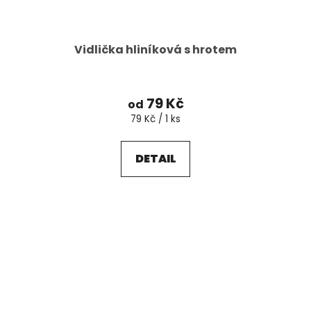
Vidlička hliníková s hrotem
79 Kč
od
Měrná
79 Kč / 1 ks
cena:
DETAIL