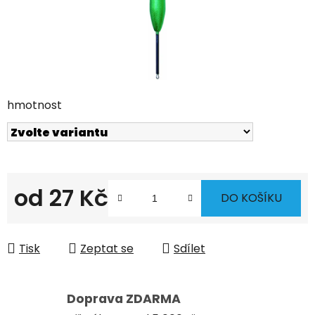
hmotnost
od
27 Kč
DO KOŠÍKU
Měrná cena:
Tisk
Zeptat se
Sdílet
Doprava ZDARMA