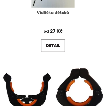
Vidlička dětská
27 Kč
od
DETAIL