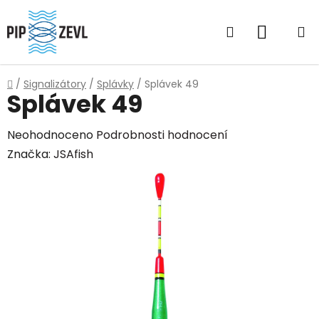
Přejít
na
Hledat
NÁKUP
obsah
KOŠÍK
Domů
/
Signalizátory
/
Splávky
/
Splávek 49
Splávek 49
Průměrné
Neohodnoceno
Podrobnosti hodnocení
hodnocení
Značka:
JSAfish
produktu
je
0,0
z
5
hvězdiček.