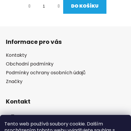
DO KOŠÍKU
Z
á
Informace pro vás
p
a
Kontakty
t
Obchodní podmínky
í
Podmínky ochrany osobních údajů
Značky
Kontakt
info
@
pip-zevl.cz
Tento web používá soubory cookie. Dalším
procházením tohoto webu vyjadřujete souhlas s
605 871 228