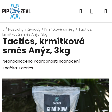
Přejít
na
Hledat
NÁKUP
obsah
KOŠÍK
Domů
/
Nástrahy, návnady
/
Krmítkové směsy
/
Tactics,
krmítková směs Anýz, 3kg
Tactics, krmítková
směs Anýz, 3kg
Průměrné
Neohodnoceno
Podrobnosti hodnocení
hodnocení
Značka:
Tactics
produktu
je
0,0
z
5
hvězdiček.