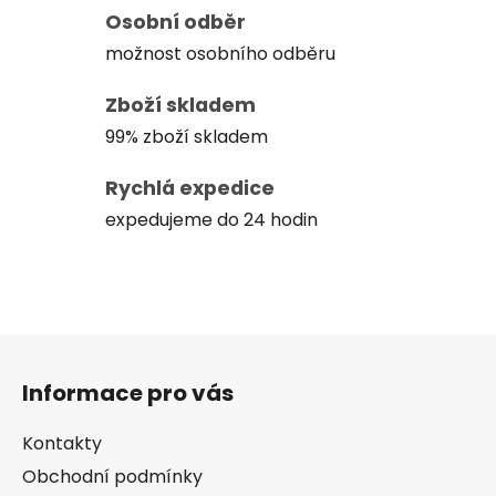
Osobní odběr
možnost osobního odběru
Zboží skladem
99% zboží skladem
Rychlá expedice
expedujeme do 24 hodin
Z
á
Informace pro vás
p
a
Kontakty
t
Obchodní podmínky
í