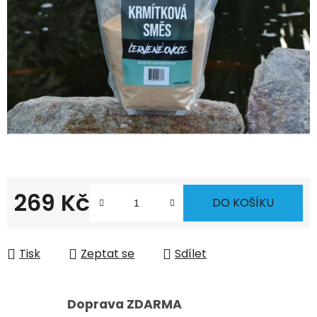
hvězdiček.
269 Kč
DO KOŠÍKU
Měrná cena:
Tisk
Zeptat se
Sdílet
Doprava ZDARMA