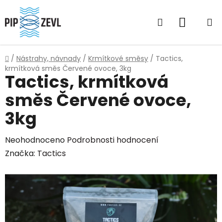
Přejít
na
Hledat
NÁKUP
obsah
KOŠÍK
Domů
/
Nástrahy, návnady
/
Krmítkové směsy
/
Tactics,
krmítková směs Červené ovoce, 3kg
Tactics, krmítková
směs Červené ovoce,
3kg
Průměrné
Neohodnoceno
Podrobnosti hodnocení
hodnocení
Značka:
Tactics
produktu
je
0,0
z
5