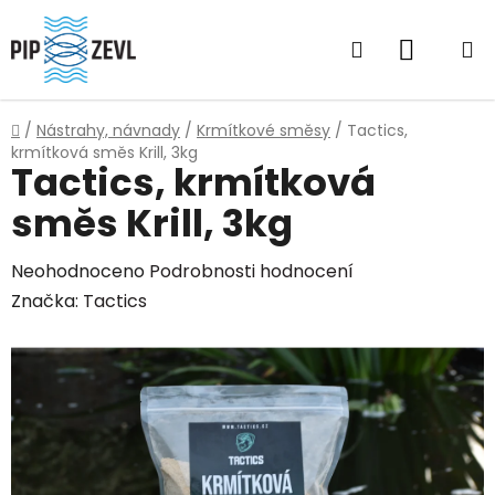
Přejít
na
Hledat
NÁKUP
obsah
KOŠÍK
Domů
/
Nástrahy, návnady
/
Krmítkové směsy
/
Tactics,
krmítková směs Krill, 3kg
Tactics, krmítková
směs Krill, 3kg
Průměrné
Neohodnoceno
Podrobnosti hodnocení
hodnocení
Značka:
Tactics
produktu
je
0,0
z
5
hvězdiček.