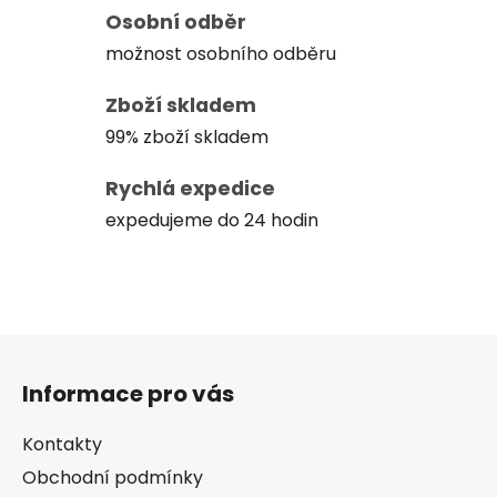
Osobní odběr
možnost osobního odběru
Zboží skladem
99% zboží skladem
Rychlá expedice
expedujeme do 24 hodin
Z
á
Informace pro vás
p
a
Kontakty
t
Obchodní podmínky
í