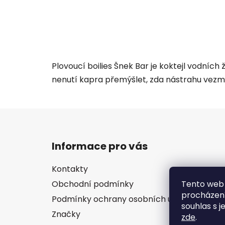
Plovoucí boilies Šnek Bar je koktejl vodních
nenutí kapra přemýšlet, zda nástrahu vezme
Z
á
Informace pro vás
p
a
Kontakty
t
Tento web 
Obchodní podmínky
í
procházení
Podmínky ochrany osobních údajů
souhlas s j
Značky
zde
.