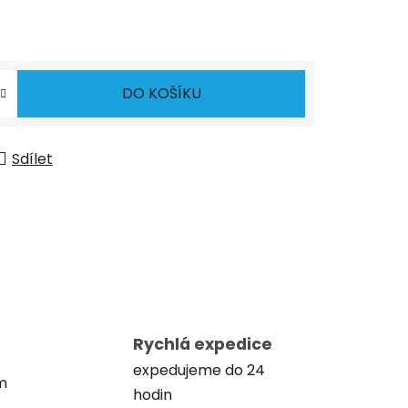
DO KOŠÍKU
Sdílet
Rychlá expedice
expedujeme do 24
m
hodin