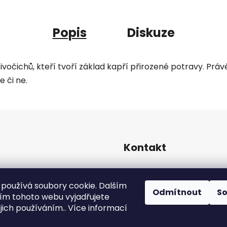
Popis
Diskuze
 živočichů, kteří tvoří základ kapří přirozené potravy. P
 či ne.
Kontakt
info
@
pip-zevl.cz
používá soubory cookie. Dalším
Odmítnout
S
m tohoto webu vyjadřujete
605 871 228
ejich používáním.. Více informací