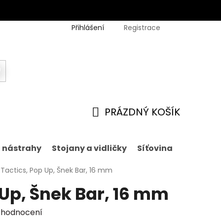
Přihlášení
Registrace
PRÁZDNÝ KOŠÍK
NÁKUPNÍ
KOŠÍK
í nástrahy
Stojany a vidličky
Síťovina
Nástrah
Tactics, Pop Up, Šnek Bar, 16 mm
 Up, Šnek Bar, 16 mm
 hodnocení