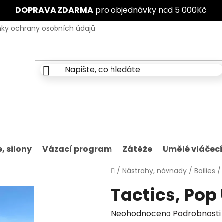
DOPRAVA ZDARMA
pro objednávky nad 5 000Kč
ky ochrany osobních údajů
Značky
, silony
Vázací program
Zátěže
Umělé vláčec
Domů
/
Nástrahy, návnady
/
Boilies
/
Tactics, Pop
Průměrné
Neohodnoceno
Podrobnosti