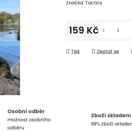
hodnocení
Značka:
Tactics
produktu
je
0,0
159 Kč
z
Měrná cena:
5
hvězdiček.
Tisk
Zeptat se
Osobní odběr
Zboží skladem
možnost osobního
99% zboží sklade
odběru