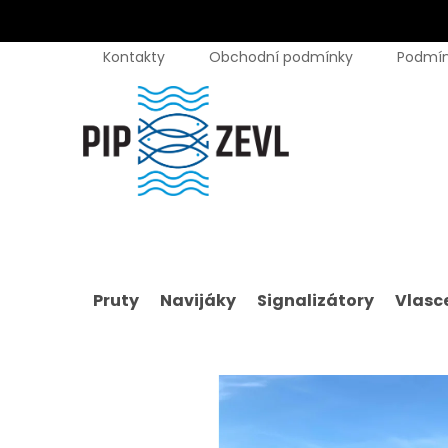
Přejít
Kontakty
Obchodní podmínky
Podmín
na
obsah
Pruty
Navijáky
Signalizátory
Vlasce