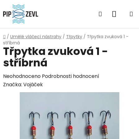
Přejít
na
Hledat
NÁKUP
obsah
KOŠÍK
Domů
/
Umělé vláčecí nástrahy
/
Třpytky
/
Třpytka zvuková 1 -
stříbrná
Třpytka zvuková 1 -
stříbrná
Průměrné
Neohodnoceno
Podrobnosti hodnocení
hodnocení
Značka:
Vojáček
produktu
je
0,0
z
5
hvězdiček.