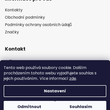
p
a
Kontakty
t
Obchodní podmínky
í
Podmínky ochrany osobních údajů
Značky
Kontakt
info
@
pip-zevl.cz
Tento web používá soubory cookie. Dalším
procházením tohoto webu vyjadřujete souhlas s
605 871 228
jejich používáním.. Více informací
zde
.
Nastavení
Vytvořil Shoptet
Odmítnout
Souhlasím
Copyright 2026
PIP-ZEVL
. Všechna práva