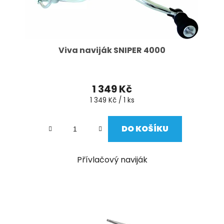
Viva naviják SNIPER 4000
1 349 Kč
Měrná
1 349 Kč / 1 ks
cena:
DO KOŠÍKU
Přívlačový naviják