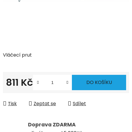
Vláčecí prut
811 Kč
DO KOŠÍKU
Měrná cena:
Tisk
Zeptat se
Sdílet
Doprava ZDARMA