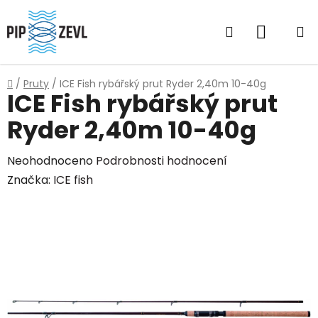
Přejít
na
Hledat
NÁKUP
obsah
KOŠÍK
Domů
/
Pruty
/
ICE Fish rybářský prut Ryder 2,40m 10-40g
ICE Fish rybářský prut
Ryder 2,40m 10-40g
Průměrné
Neohodnoceno
Podrobnosti hodnocení
hodnocení
Značka:
ICE fish
produktu
je
0,0
z
5
hvězdiček.