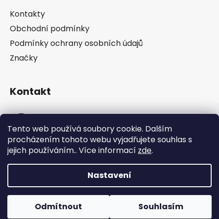
a
Kontakty
t
Obchodní podmínky
í
Podmínky ochrany osobních údajů
Značky
Kontakt
info
@
pip-zevl.cz
Tento web používá soubory cookie. Dalším
procházením tohoto webu vyjadřujete souhlas s
605 871 228
jejich používáním.. Více informací
zde
.
Nastavení
Vytvořil Shoptet
Odmítnout
Souhlasím
Copyright 2026
PIP-ZEVL
. Všechna práva