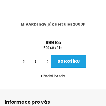
MIVARDI naviják Hercules 2000F
599 Kč
Měrná
599 Kč / 1 ks
cena:
DO KOŠÍKU
Přední brzda
Z
á
Informace pro vás
p