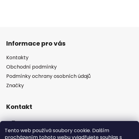
Z
á
Informace pro vás
p
a
Kontakty
t
Obchodní podmínky
í
Podmínky ochrany osobních údajů
Značky
Kontakt
info
@
pip-zevl.cz
Tento web používá soubory cookie. Dalším
procházením tohoto webu vyjadřujete souhlas s
605 871 228