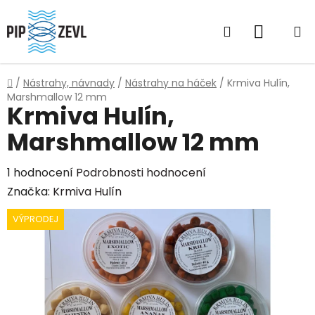
Přejít
na
Hledat
NÁKUP
obsah
KOŠÍK
Domů
/
Nástrahy, návnady
/
Nástrahy na háček
/
Krmiva Hulín,
Marshmallow 12 mm
Krmiva Hulín,
Marshmallow 12 mm
Průměrné
1 hodnocení
Podrobnosti hodnocení
hodnocení
Značka:
Krmiva Hulín
produktu
VÝPRODEJ
je
5,0
z
5
hvězdiček.