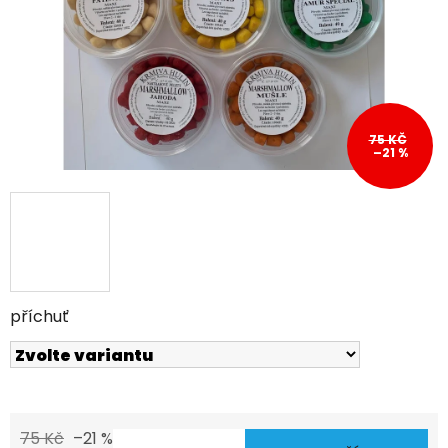
75 KČ
–21 %
příchuť
75 Kč
–21 %