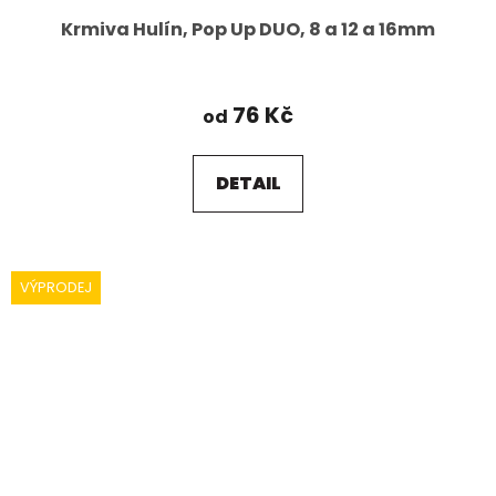
Krmiva Hulín, Pop Up DUO, 8 a 12 a 16mm
76 Kč
od
DETAIL
VÝPRODEJ