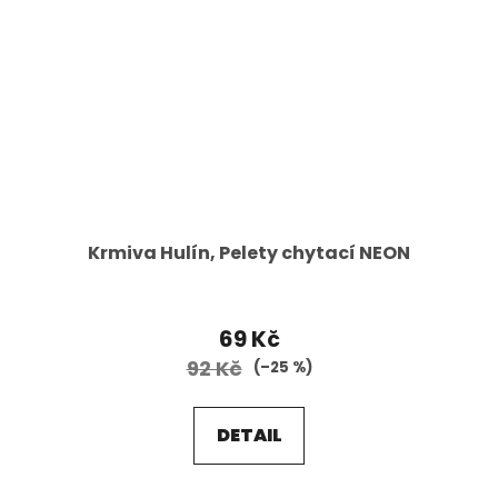
Krmiva Hulín, Pelety chytací NEON
69 Kč
92 Kč
(–25 %)
DETAIL