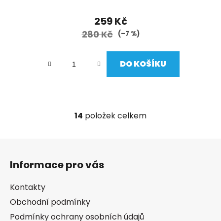
259 Kč
280 Kč
(–7 %)
DO KOŠÍKU
14
položek celkem
O
v
l
Z
á
á
d
Informace pro vás
p
a
a
c
Kontakty
t
í
Obchodní podmínky
í
p
Podmínky ochrany osobních údajů
r