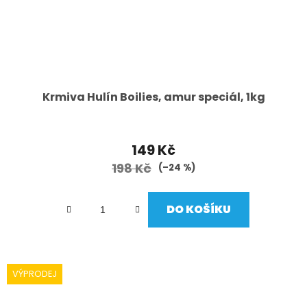
Krmiva Hulín Boilies, amur speciál, 1kg
149 Kč
198 Kč
(–24 %)
DO KOŠÍKU
VÝPRODEJ