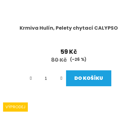
Krmiva Hulín, Pelety chytací CALYPSO
59 Kč
80 Kč
(–26 %)
DO KOŠÍKU
VÝPRODEJ