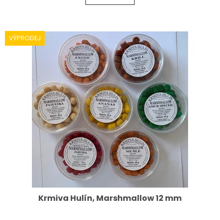
VÝPRODEJ
Krmiva Hulín, Marshmallow 12 mm
Průměrné