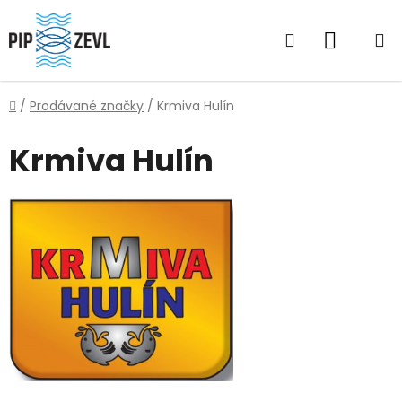
Přejít
na
Hledat
NÁKUP
obsah
KOŠÍK
Domů
/
Prodávané značky
/
Krmiva Hulín
Krmiva Hulín