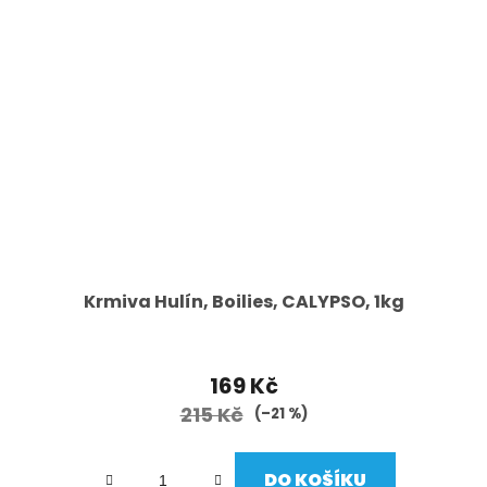
Krmiva Hulín, Boilies, CALYPSO, 1kg
169 Kč
215 Kč
(–21 %)
DO KOŠÍKU