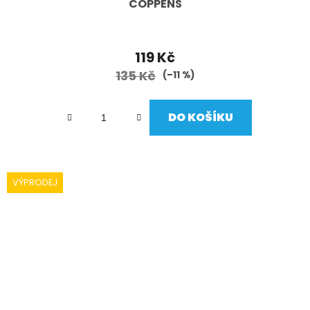
COPPENS
119 Kč
135 Kč
(–11 %)
DO KOŠÍKU
VÝPRODEJ