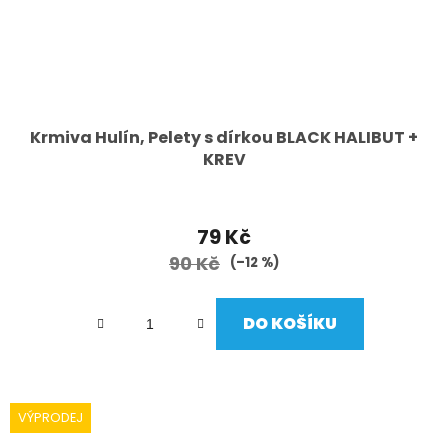
Krmiva Hulín, Pelety s dírkou BLACK HALIBUT +
KREV
79 Kč
90 Kč
(–12 %)
DO KOŠÍKU
VÝPRODEJ