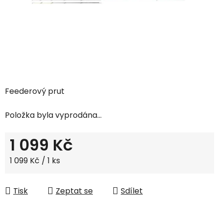
Feederový prut
Položka byla vyprodána…
1 099 Kč
Měrná cena:
1 099 Kč / 1 ks
Tisk
Zeptat se
Sdílet