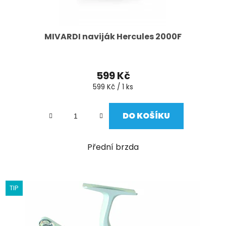
MIVARDI naviják Hercules 2000F
599 Kč
Měrná
599 Kč / 1 ks
cena:
DO KOŠÍKU
Přední brzda
TIP