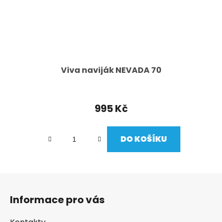
Viva naviják NEVADA 70
995 Kč
DO KOŠÍKU
Z
á
Informace pro vás
p
a