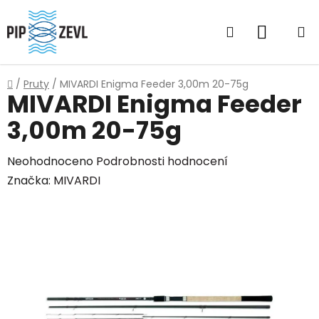
Přejít
na
Hledat
NÁKUP
obsah
KOŠÍK
Domů
/
Pruty
/
MIVARDI Enigma Feeder 3,00m 20-75g
MIVARDI Enigma Feeder
3,00m 20-75g
Průměrné
Neohodnoceno
Podrobnosti hodnocení
hodnocení
Značka:
MIVARDI
produktu
je
0,0
z
5
hvězdiček.