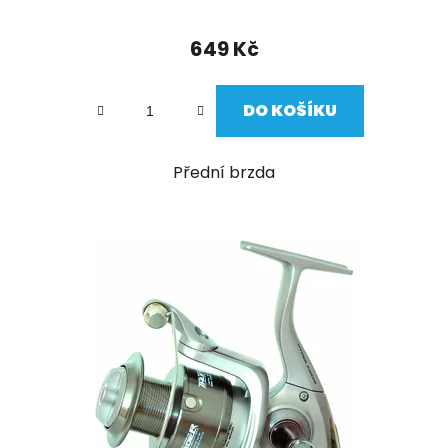
649 Kč
DO KOŠÍKU
Přední brzda