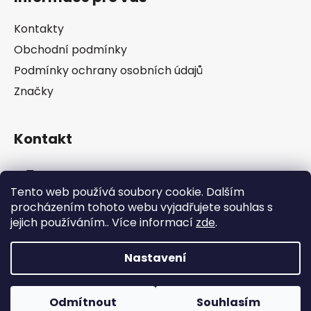
p
a
Kontakty
t
Obchodní podmínky
í
Podmínky ochrany osobních údajů
Značky
Kontakt
info
@
pip-zevl.cz
Tento web používá soubory cookie. Dalším
procházením tohoto webu vyjadřujete souhlas s
605 871 228
jejich používáním.. Více informací
zde
.
Nastavení
Vytvořil Shoptet
Odmítnout
Souhlasím
Copyright 2026
PIP-ZEVL
. Všechna práva