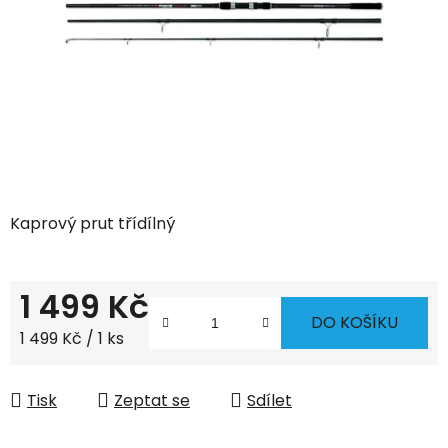
hvězdiček.
Kaprový prut třídílný
1 499 Kč
DO KOŠÍKU
Měrná cena:
1 499 Kč / 1 ks
Tisk
Zeptat se
Sdílet