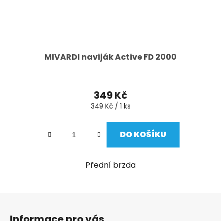
MIVARDI naviják Active FD 2000
349 Kč
Měrná
349 Kč / 1 ks
cena:
DO KOŠÍKU
Přední brzda
Z
á
Informace pro vás