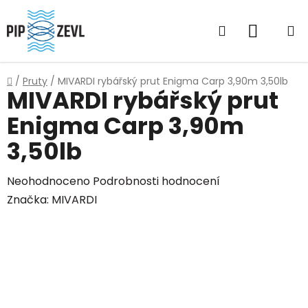
Přejít
na
Hledat
NÁKUP
obsah
KOŠÍK
Domů
/
Pruty
/
MIVARDI rybářský prut Enigma Carp 3,90m 3,50lb
MIVARDI rybářský prut
Enigma Carp 3,90m
3,50lb
Průměrné
Neohodnoceno
Podrobnosti hodnocení
hodnocení
Značka:
MIVARDI
produktu
je
0,0
z
5