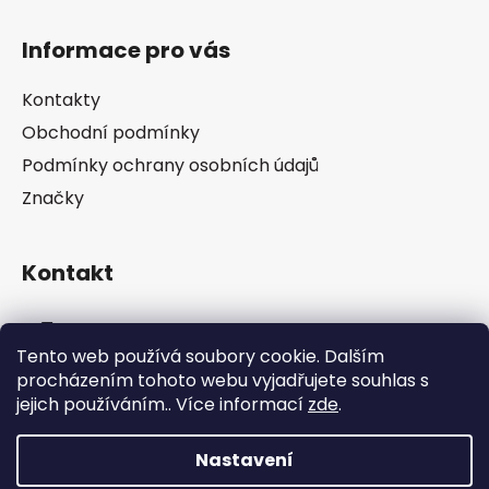
Z
á
Informace pro vás
p
a
Kontakty
t
Obchodní podmínky
í
Podmínky ochrany osobních údajů
Značky
Kontakt
info
@
pip-zevl.cz
Tento web používá soubory cookie. Dalším
procházením tohoto webu vyjadřujete souhlas s
605 871 228
jejich používáním.. Více informací
zde
.
Nastavení