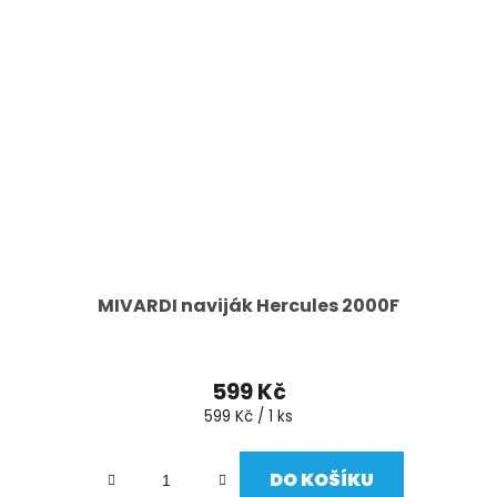
MIVARDI naviják Hercules 2000F
599 Kč
Měrná
599 Kč / 1 ks
cena:
DO KOŠÍKU