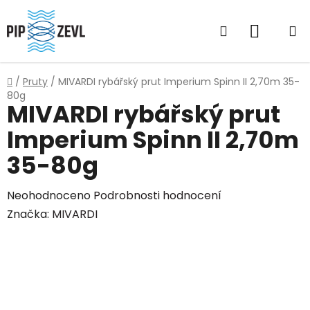
Přejít
na
Hledat
NÁKUP
obsah
KOŠÍK
Domů
/
Pruty
/
MIVARDI rybářský prut Imperium Spinn II 2,70m 35-
80g
MIVARDI rybářský prut
Imperium Spinn II 2,70m
35-80g
Průměrné
Neohodnoceno
Podrobnosti hodnocení
hodnocení
Značka:
MIVARDI
produktu
je
0,0
z
5