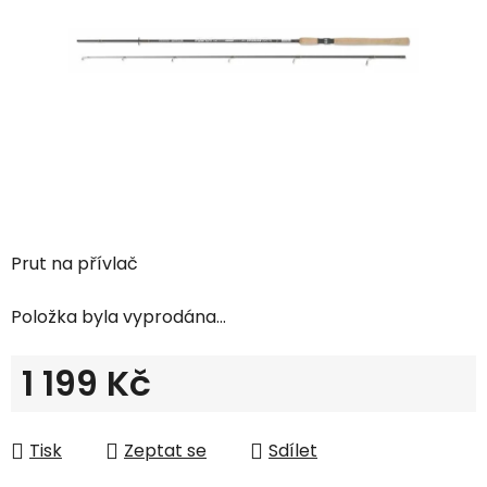
hvězdiček.
Prut na přívlač
Položka byla vyprodána…
1 199 Kč
Měrná cena:
Tisk
Zeptat se
Sdílet