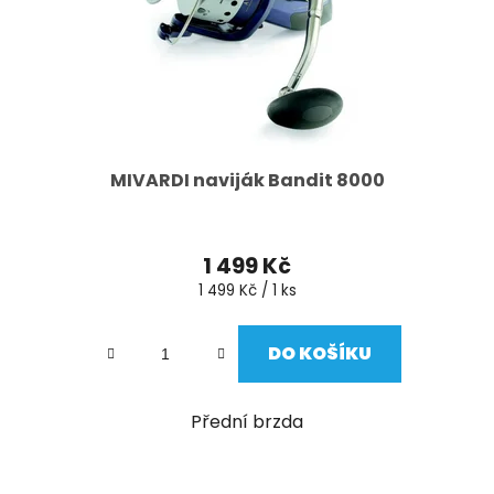
MIVARDI naviják Bandit 8000
1 499 Kč
Měrná
1 499 Kč / 1 ks
cena:
DO KOŠÍKU
Přední brzda